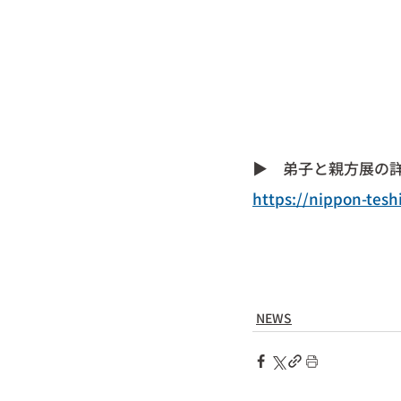
▶︎　弟子と親方展の
https://nippon-tesh
NEWS