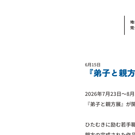
地
完
6月15日
『弟子と親
2026年7月23日～8
『弟子と親方展』が
ひたむきに励む若手
親方の完成された作