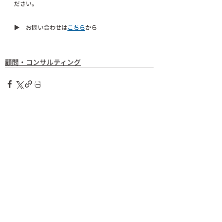
ださい。
▶︎　お問い合わせは
こちら
から
顧問・コンサルティング
top
about
service
works
voice
news
contact