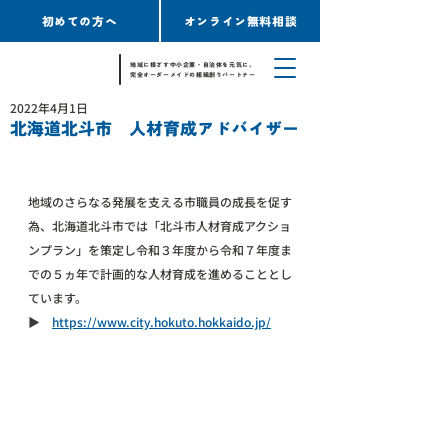
初めての方へ
オンライン無料相談
地域に根ざす中小企業・自治体を元気に。
完全オーダーメイドの組織創りパートナー
2022年4月1日
北海道北斗市 人材育成アドバイザー
地域のさらなる発展を支える市職員の成長を促す
為、北海道北斗市では「北斗市人材育成アクショ
ンプラン」を策定し令和３年度から令和７年度ま
での５ヵ年で計画的な人材育成を進めることとし
ています。
▶︎　
https://www.city.hokuto.hokkaido.jp/