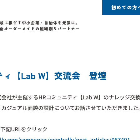
初めての方
域に根ざす中小企業・自治体を元気に。
全オーダーメイドの組織創りパートナー
ティ【Lab W】交流会 登壇
会社が主催するHRコミュニティ【Lab W】のナレッジ交
、カジュアル面談の設計についてお話させていただきました
は下記URLをクリック
ly.com/companies/wantedly/post_articles/967491