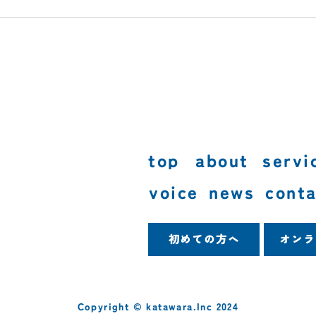
top
about
servi
voice
news
conta
初めての方へ
オンラ
Copyright © katawara.Inc 2024