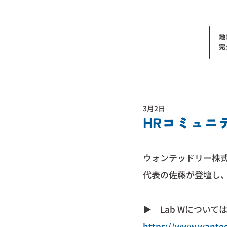
地
完
3月2日
HRコミュニ
ウォンテッドリー株式
代表の佐藤が登壇し
▶︎　Lab Wについて
https://www.wanted