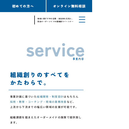
初めての方へ
オンライン無料相談
地域に根ざす中小企業・自治体を元気に。
完全オーダーメイドの組織創りパートナー
service
事業内容
組織創りのすべてを
​かたわらで。
事業計画に基づいた
組織開発・制度設計
はもちろん
採用・教育・コーチング・現場の業務改善
など、
上流から下流までの幅広い領域の支援が可能です。
組織課題を踏まえたオーダーメイドの施策で提供致し
ます。