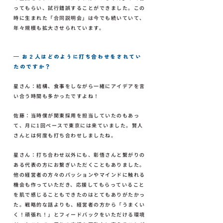
ってもらい、試行錯誤することができました。この
時に生まれた「合同説明会」は今でも続いていて、
年々規模も拡大させられています。
— お２人はどのように打ち合わせをされてい
たのですか？
星さん：結構、食事をしながら一緒にアイデアを言
い合う時間も多かったですよね！
佐藤：当時僕が関東採用を担当していたのもあっ
て、月に1回ペースで東京には来ていました。賢人
さんとは何度も打ち合わせしましたね。
星さん：打ち合わせ以外にも、彰悟さんと繋がりの
ある代表の方にお繋ぎいただくこともありました。
他の経営者の方々のパッションやマインドに触れる
機会も作っていただき、応援してもらっていること
を肌で感じることもできたのはとてもありがたかっ
た。戦略的な話よりも、経営者の方から「うまくい
く！頑張れ！」とフィードバックをいただける環境