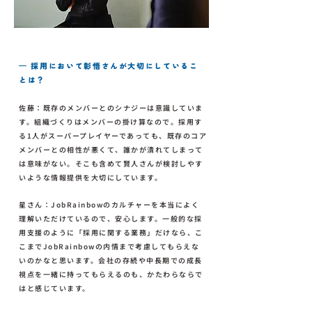
— 採用において彰悟さんが大切にしているこ
とは？
佐藤：既存のメンバーとのシナジーは意識していま
す。組織づくりはメンバーの掛け算なので。採用す
る1人がスーパープレイヤーであっても、既存のコア
メンバーとの相性が悪くて、誰かが潰れてしまって
は意味がない。そこも含めて賢人さんが検討しやす
いような情報提供を大切にしています。
星さん：JobRainbowのカルチャーを本当によく
理解いただけているので、安心します。一般的な採
用支援のように「採用に関する業務」だけなら、こ
こまでJobRainbowの内情まで考慮してもらえな
いのかなと思います。会社の存続や中長期での成長
視点を一緒に持ってもらえるのも、かたわらならで
はと感じています。