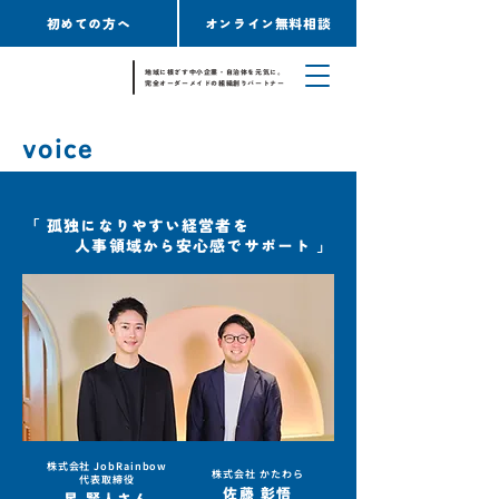
初めての方へ
オンライン無料相談
地域に根ざす中小企業・自治体を元気に。
完全オーダーメイドの組織創りパートナー
voice
​「 孤独になりやすい経営者を
​ 人事領域から安心感でサポート 」
株式会社 JobRainbow
株式会社 かたわら
​代表取締役
佐藤 彰悟