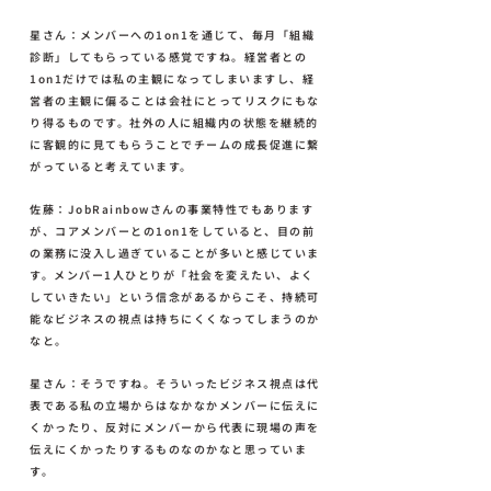
星さん：メンバーへの1on1を通じて、毎月「組織
診断」してもらっている感覚ですね。経営者との
1on1だけでは私の主観になってしまいますし、経
営者の主観に偏ることは会社にとってリスクにもな
り得るものです。社外の人に組織内の状態を継続的
に客観的に見てもらうことでチームの成長促進に繋
がっていると考えています。
佐藤：JobRainbowさんの事業特性でもあります
が、コアメンバーとの1on1をしていると、目の前
の業務に没入し過ぎていることが多いと感じていま
す。メンバー1人ひとりが「社会を変えたい、よく
していきたい」という信念があるからこそ、持続可
能なビジネスの視点は持ちにくくなってしまうのか
なと。
星さん：そうですね。そういったビジネス視点は代
表である私の立場からはなかなかメンバーに伝えに
くかったり、反対にメンバーから代表に現場の声を
伝えにくかったりするものなのかなと思っていま
す。