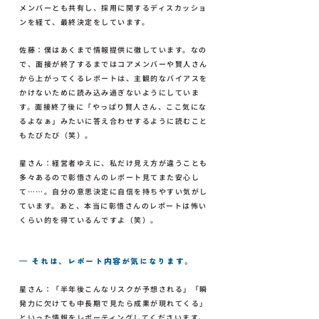
メンバーとも共有し、採用に関するディスカッショ
ンを経て、最終決定をしています。
佐藤：僕はあくまで情報提供に徹しています。なの
で、面接が終了するまではコアメンバーや賢人さん
から上がってくるレポートは、主観的なバイアスを
かけないために読み込み過ぎないようにしていま
す。面接終了後に「やっぱり賢人さん、ここ気にな
るよなぁ」みたいに答え合わせするように読むこと
もたびたび（笑）。
星さん：経営者ゆえに、私だけ見え方が違うことも
多々あるので彰悟さんのレポート見てまた安心し
て……。自分の意思決定に自信を持ちやすい気がし
ています。あと、本当に彰悟さんのレポートは怖い
くらい的を得ているんですよ（笑）。
— それは、レポート内容が気になります。
星さん：「半年後こんなリスクが予想される」「瞬
発力に欠けても中長期で見たら成果が現れてくる」
といった情報をレポーティングしてくださいます。