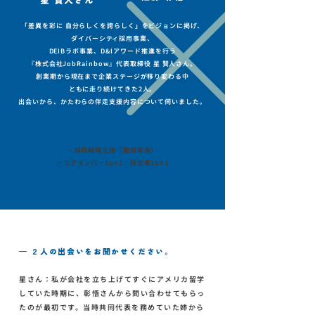
星 賢人さん
「差異を彩に 自分らしくを誇らしく」をビジョンに掲げ、
ダイバーシティ採用事業、
DEIBラボ事業、
D&Iアワード推進を行う
『株式会社JobRainbow』
代表取締役 星 賢人さん。
創業期から現在まで企業ステージが移り変わる中
ともに走り続けてきた2人。
出会いから、かたわらの伴走支援内容について伺いました。
JobRainbowさんへかたわらが提供しているサービス
・採用戦略支援（面接実施）
・コアメンバー1on1・経営者1on1
— ２人の出会いをお聞かせください。
星さん：私が会社を立ち上げてすぐにアメリカ留学
していた時期に、彰悟さんから問い合わせてもらっ
たのが最初です。当時共同代表を務めていた姉から