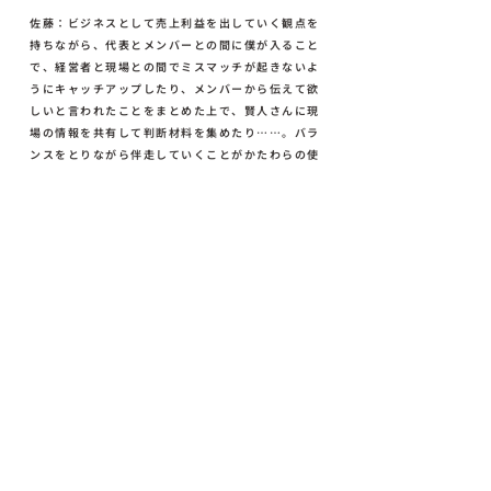
佐藤：ビジネスとして売上利益を出していく観点を
持ちながら、代表とメンバーとの間に僕が入ること
で、経営者と現場との間でミスマッチが起きないよ
うにキャッチアップしたり、メンバーから伝えて欲
しいと言われたことをまとめた上で、賢人さんに現
場の情報を共有して判断材料を集めたり……。バラ
ンスをとりながら伴走していくことがかたわらの使
命だと思っています。
— 人事のプロフェッショナルが傍にいること
のメリットはなんでしょうか？