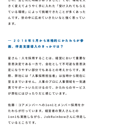
きく変えてようやく手に入れた「受け入れてもらえ
ている環境」によって挑戦できたことが多くあった
んです。世の中に広めていきたいなと強く思ってい
ます。
— ２０１８年５月から本格的にかたわらが参
画。伴走支援導入のきっかけは？
星さん：人を採用することは、経営において重要な
意思決定である一方で、会社として不可逆な意思決
定になりやすい部分でもあるとの考えからです。実
際、弊社には「人事採用担当者」は当時から現在に
至るまでいません。人事のプロに人事領域を一気通
貫でサポートいただけるので、かたわらのサービス
が弊社にはぴったりだと感じています。
佐藤：コアメンバーへの1on1とメンバー採用をか
たわらが行っています。経営者の賢人さんとの
1on1も実施しながら、JobRainbowさんに伴走し
ているところです。