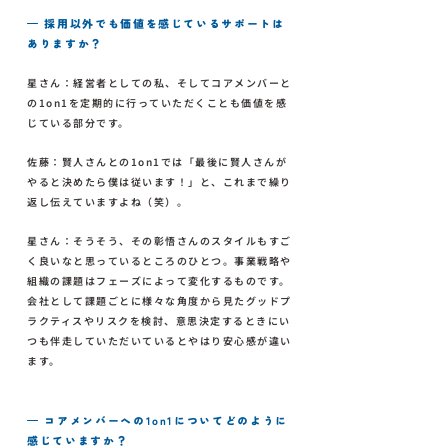
— 採用以外でも価値を感じているサポートは
ありますか？
星さん：経営者としての私、そしてコアメンバーと
の1on1を定期的に行っていただくことも価値を感
じている部分です。
佐藤：賢人さんとの1on1では「最後に賢人さんが
やると決めたら僕は従います！」と、これまで繰り
返し伝えていますよね（笑）。
星さん：そうそう、その彰悟さんのスタイルもすご
く良いなと思っているところのひとつ。事業戦略や
組織の課題はフェーズによって変化するものです。
会社として課題ごとに様々な角度から見たグッドプ
ラクティスやリスクを検討、意思決定するときにい
つも伴走していただいているとやはり安心感が違い
ます。
— コアメンバーへの1on1についてどのように
感じていますか？